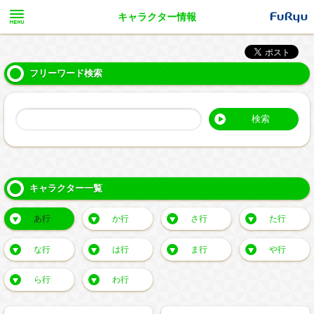
キャラクター情報
フリーワード検索
検索
キャラクター一覧
あ行
か行
さ行
た行
な行
は行
ま行
や行
ら行
わ行