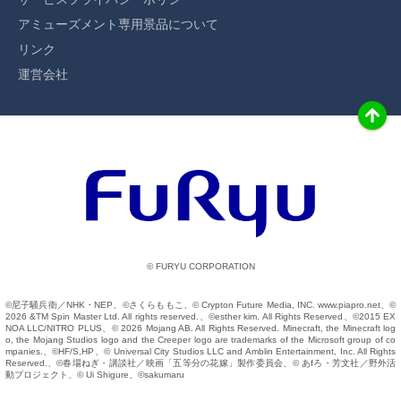
アミューズメント専用景品について
リンク
運営会社
© FURYU CORPORATION
©尼子騒兵衛／NHK・NEP、©さくらももこ、© Crypton Future Media, INC. www.piapro.net、©
2026 &TM Spin Master Ltd. All rights reserved.、©esther kim. All Rights Reserved、©2015 EX
NOA LLC/NITRO PLUS、© 2026 Mojang AB. All Rights Reserved. Minecraft, the Minecraft log
o, the Mojang Studios logo and the Creeper logo are trademarks of the Microsoft group of co
mpanies.、©HF/S,HP、© Universal City Studios LLC and Amblin Entertainment, Inc. All Rights
Reserved.、©春場ねぎ・講談社／映画「五等分の花嫁」製作委員会、© あfろ・芳文社／野外活
動プロジェクト、© Ui Shigure、©sakumaru