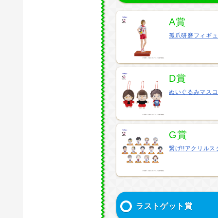
A賞
孤爪研磨フィギ
D賞
ぬいぐるみマス
G賞
繋げ!!アクリルス
ラストゲット賞