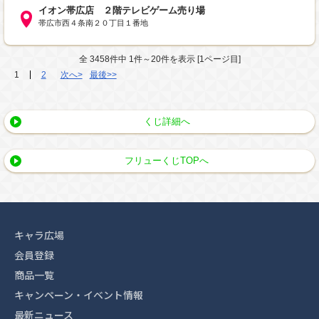
イオン帯広店 ２階テレビゲーム売り場
帯広市西４条南２０丁目１番地
全 3458件中 1件～20件を表示 [1ページ目]
1
2
次へ>
最後>>
くじ詳細へ
フリューくじTOPへ
キャラ広場
会員登録
商品一覧
キャンペーン・イベント情報
最新ニュース