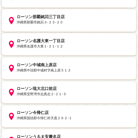
ローソン那覇銘苅三丁目店
沖縄県那覇市銘苅３‐２３‐２０
ローソン名護大東一丁目店
沖縄県名護市大東１‐２１‐１２
ローソン中城南上原店
沖縄県中頭郡中城村字南上原５１３
ローソン琉大北口前店
沖縄県宜野湾市志真志２‐２１‐５
ローソン今帰仁店
沖縄県国頭郡今帰仁村天底２６２‐１
ローソンうるま安慶名店