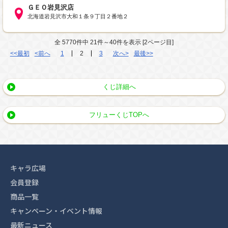
ＧＥＯ岩見沢店
北海道岩見沢市大和１条９丁目２番地２
全 5770件中 21件～40件を表示 [2ページ目]
<<最初
<前へ
1
2
3
次へ>
最後>>
くじ詳細へ
フリューくじTOPへ
キャラ広場
会員登録
商品一覧
キャンペーン・イベント情報
最新ニュース