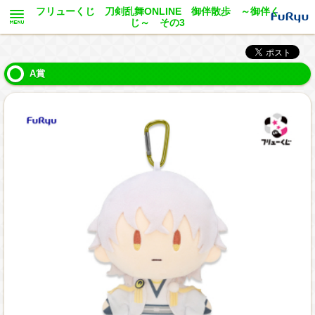
フリューくじ 刀剣乱舞ONLINE 御伴散歩 ～御伴く
じ～ その3
A賞