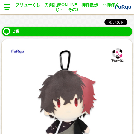
フリューくじ 刀剣乱舞ONLINE 御伴散歩 ～御伴く
じ～ その3
B賞