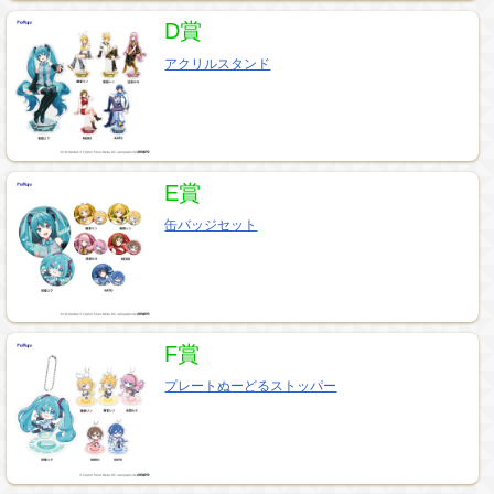
D賞
アクリルスタンド
E賞
缶バッジセット
F賞
プレートぬーどるストッパー