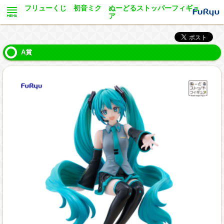
フリューくじ 初音ミク ぬーどるストッパーフィギュ
ア
A賞