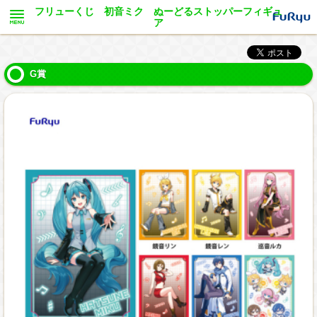
フリューくじ 初音ミク ぬーどるストッパーフィギュ
ア
G賞