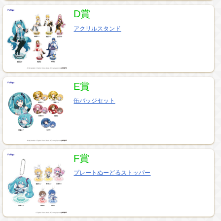
D賞
アクリルスタンド
E賞
缶バッジセット
F賞
プレートぬーどるストッパー