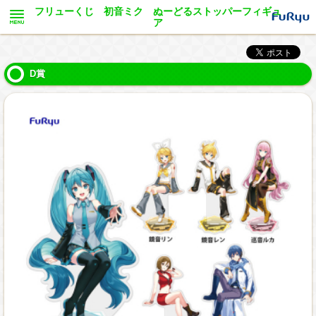
フリューくじ 初音ミク ぬーどるストッパーフィギュ
ア
D賞