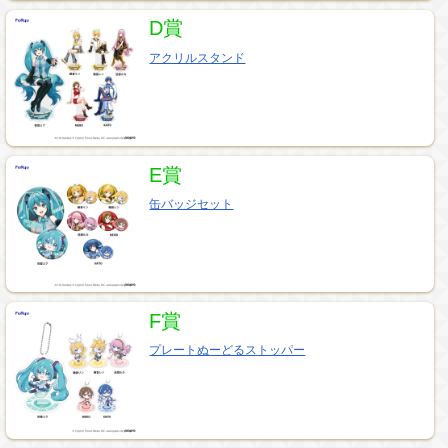
D賞
アクリルスタンド
E賞
缶バッジセット
F賞
プレートぬーどるストッパー