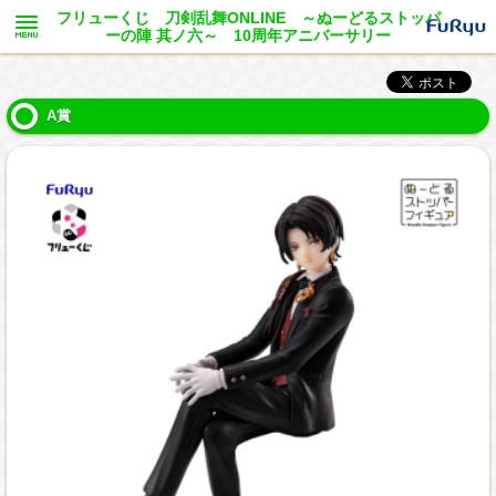
フリューくじ 刀剣乱舞ONLINE ～ぬーどるストッパ
ーの陣 其ノ六～ 10周年アニバーサリー
A賞