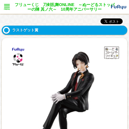
フリューくじ 刀剣乱舞ONLINE ～ぬーどるストッパ
ーの陣 其ノ六～ 10周年アニバーサリー
ラストゲット賞