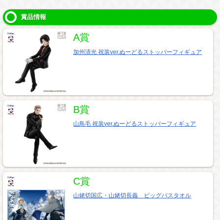
賞品情報
A賞
加州清光 祝装ver.ぬーどるストッパーフィギュア
B賞
山鳥毛 祝装ver.ぬーどるストッパーフィギュア
C賞
山姥切国広・山姥切長義 ビッグバスタオル