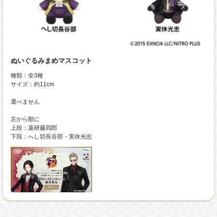
ぬいぐるみまめマスコット
種類：全3種
サイズ：約11cm
選べません
左から順に
上段：薬研藤四郎
下段：へし切長谷部・実休光忠