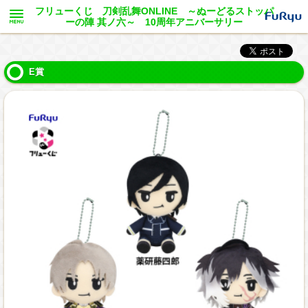
フリューくじ 刀剣乱舞ONLINE ～ぬーどるストッパ
ーの陣 其ノ六～ 10周年アニバーサリー
E賞