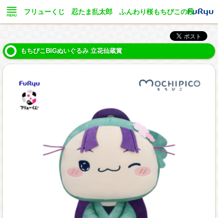
フリューくじ 忍たま乱太郎 ふんわり桜もちぴこの段
もちぴこBIGぬいぐるみ 立花仙蔵賞