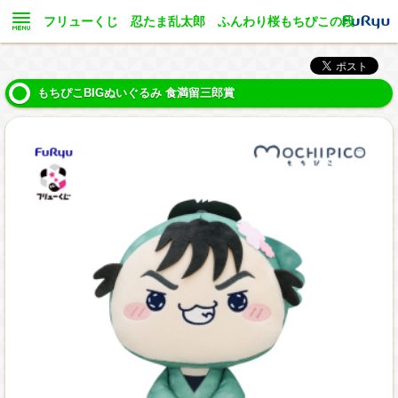
フリューくじ 忍たま乱太郎 ふんわり桜もちぴこの段
もちぴこBIGぬいぐるみ 食満留三郎賞