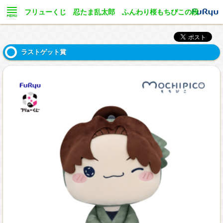
フリューくじ 忍たま乱太郎 ふんわり桜もちぴこの段
ラストゲット賞